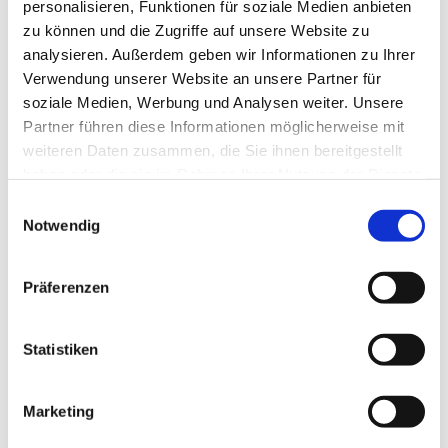
personalisieren, Funktionen für soziale Medien anbieten
zu können und die Zugriffe auf unsere Website zu
Parkmöglichkeiten
sowie auch Behindertenparkplätze finden
analysieren. Außerdem geben wir Informationen zu Ihrer
Sie direkt vor dem Haus. Oder nutzen Sie die Einfahrt rechts
Verwendung unserer Website an unsere Partner für
am Gebäude, um auf unseren Parkplatz hinter dem
soziale Medien, Werbung und Analysen weiter. Unsere
Sanitätshaus zu gelangen.
Partner führen diese Informationen möglicherweise mit
weiteren Daten zusammen, die Sie ihnen bereitgestellt
haben oder die sie im Rahmen Ihrer Nutzung der Dienste
Schreiben Sie uns
gesammelt haben.
Einwilligungsauswahl
Notwendig
Präferenzen
Statistiken
Marketing