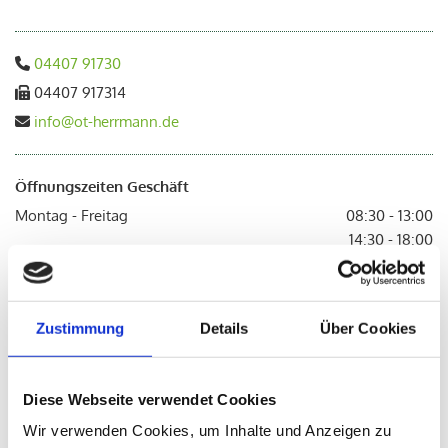
04407 91730

04407 917314

info@ot-herrmann.de

Öffnungszeiten Geschäft
Montag - Freitag
08:30 - 13:00
14:30 - 18:00
Samstag
Geschlossen
Öffnungszeiten Werkstatt
Zustimmung
Details
Über Cookies
Montag - Freitag
08:30 - 13:00
14:00 - 17:15
Diese Webseite verwendet Cookies
Termine nach Vereinbarung sowie Hausbesuche möglich
Wir verwenden Cookies, um Inhalte und Anzeigen zu