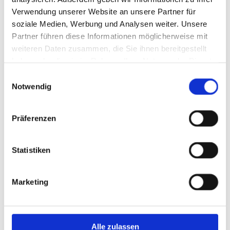
Verwendung unserer Website an unsere Partner für
Ob zu Hause oder in unserem Fachgeschäft - in diskreter
soziale Medien, Werbung und Analysen weiter. Unsere
Umgebung nehmen wir Ihre Wünsche und Bedürfnisse auf
Partner führen diese Informationen möglicherweise mit
und unterstützen Sie, damit Sie mit fortschrittlichster
weiteren Daten zusammen, die Sie ihnen bereitgestellt
Orthopädie-Technik bestens versorgt werden können.
haben oder die sie im Rahmen Ihrer Nutzung der Dienste
gesammelt haben.
Einwilligungsauswahl
Notwendig
Präferenzen
Statistiken
Marketing
Alle zulassen