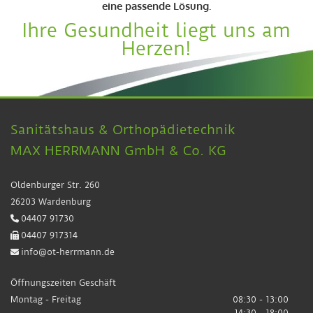
eine passende Lösung.
Ihre Gesundheit liegt uns am
Herzen!
Sanitätshaus & Orthopädietechnik
MAX HERRMANN GmbH & Co. KG
Oldenburger Str. 260
26203 Wardenburg
04407 91730

04407 917314

info@ot-herrmann.de

Öffnungszeiten Geschäft
Montag - Freitag
08:30 - 13:00
14:30 - 18:00