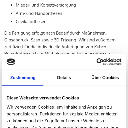
Mieder- und Korsettversorgung
Arm- und Handorthesen
Cevikalorthesen
Die Fertigung erfolgt nach Bedarf durch Maßnehmen,
Gipsabdruck, Scan sowie 3D-Fräsung. Wir sind außerdem
zertifiziert für die individuelle Anfertigung von Kubco
Rumpforthesen bzw. Wirbelsäulenentlastungsorthesen.
Wir vertreiben nicht nur, sondern stellen auch selbst
hochwertige, funktionale, individuelle und innovative
Zustimmung
Details
Über Cookies
Produkte her, die dem Menschen mit körperlicher
Beeinträchtigung helfen, sowohl privat in Haushalt und
Freizeit, als auch im Beruf und im öffentlichen Umfeld wieder
Diese Webseite verwendet Cookies
oder weiterhin aktiv und integriert zu sein.
Wir verwenden Cookies, um Inhalte und Anzeigen zu
personalisieren, Funktionen für soziale Medien anbieten
zu können und die Zugriffe auf unsere Website zu
Mit unserem Einsatz für Sie möchten wir zu Ihrer Mobilität,
analysieren. Außerdem geben wir Informationen zu Ihrer
Lebensqualität und Lebensfreude beitragen.